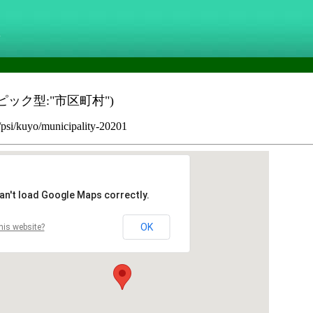
g
ピック型:"市区町村")
p/psi/kuyo/municipality-20201
an't load Google Maps correctly.
OK
his website?