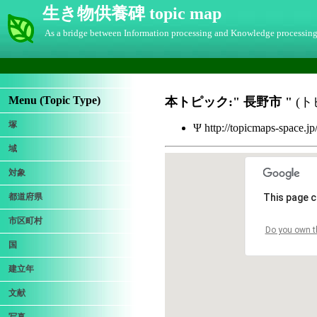
生き物供養碑 topic map
As a bridge between Information processing and Knowledge processin
Menu (Topic Type)
本トピック:"
長野市
"
(ト
塚
Ψ http://topicmaps-space.j
域
対象
都道府県
This page c
市区町村
Do you own t
国
建立年
文献