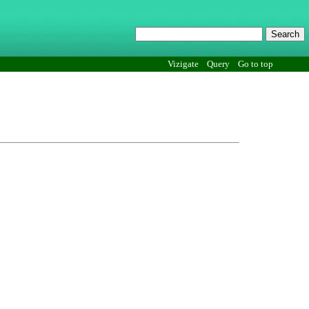
Vizigate
Query
Go to top