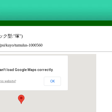
g
ク型:"塚")
p/psi/kuyo/tumulus-1000560
an't load Google Maps correctly.
OK
his website?