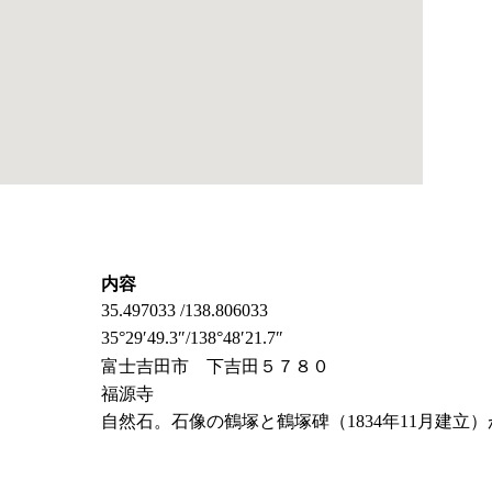
内容
35.497033 /138.806033
35°29′49.3″/138°48′21.7″
富士吉田市 下吉田５７８０
福源寺
自然石。石像の鶴塚と鶴塚碑（1834年11月建