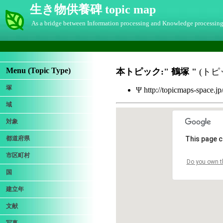
生き物供養碑 topic map
As a bridge between Information processing and Knowledge processin
Menu (Topic Type)
本トピック:"
鶴塚
"
(トピッ
塚
Ψ http://topicmaps-space.j
域
対象
都道府県
This page c
市区町村
Do you own t
国
建立年
文献