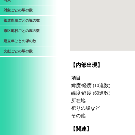
写真
対象ごとの塚の数
都道府県ごとの塚の数
市区町村ごとの塚の数
建立年ごとの塚の数
文献ごとの塚の数
【内部出現】
項目
緯度/経度 (10進数)
緯度/経度 (60進数)
所在地
祀りの場など
その他
【関連】