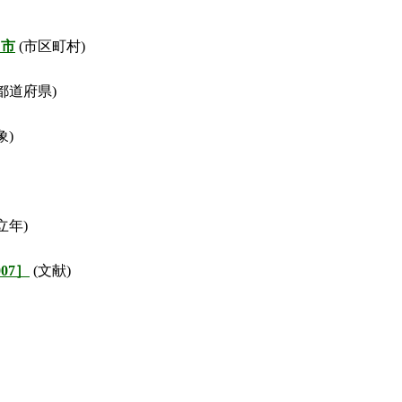
田市
(市区町村)
都道府県)
象)
立年)
07］
(文献)