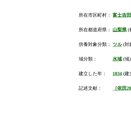
所在市区町村：
富士吉
所在都道府県：
山梨県
(
供養対象分類：
ツル
(対
域分類：
水域
(域)
建立した年：
1834
(建
記述文献：
［依田20