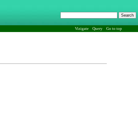
Vizigate
Query
Go to top