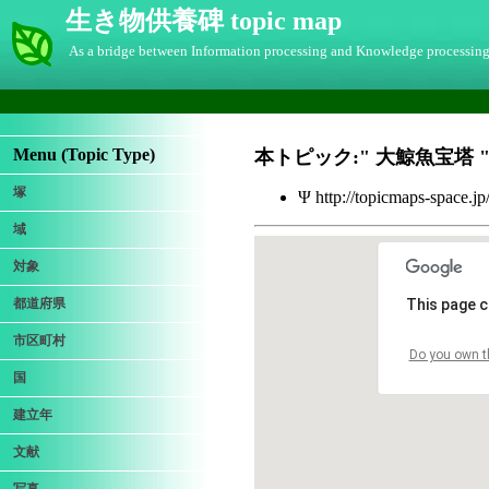
生き物供養碑 topic map
As a bridge between Information processing and Knowledge processin
Menu (Topic Type)
本トピック:"
大鯨魚宝塔
塚
Ψ http://topicmaps-space.j
域
対象
都道府県
This page c
市区町村
Do you own t
国
建立年
文献