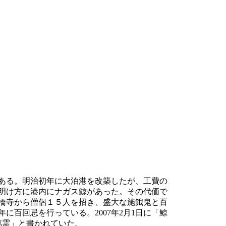
ある。明治初年に大泊港を改築したが、工費の
明け方に港内にナガス鯨があった。その代価で
橋寺から僧侶１５人を招き、盛大な施餓鬼と百
に百回忌を行っている。2007年2月1日に「鯨
萬霊」と書かれていた。