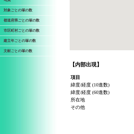
写真
対象ごとの塚の数
都道府県ごとの塚の数
市区町村ごとの塚の数
建立年ごとの塚の数
文献ごとの塚の数
【内部出現】
項目
緯度/経度 (10進数)
緯度/経度 (60進数)
所在地
その他