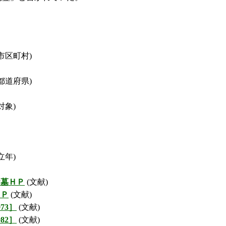
市区町村)
都道府県)
対象)
立年)
お墓ＨＰ
(文献)
ＨＰ
(文献)
73］
(文献)
82］
(文献)