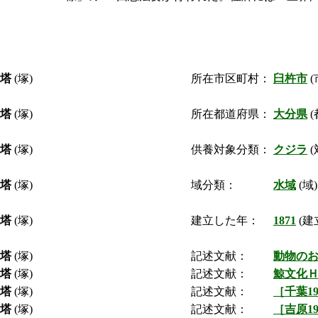
宝塔
(塚)
所在市区町村：
臼杵市
(
宝塔
(塚)
所在都道府県：
大分県
(
宝塔
(塚)
供養対象分類：
クジラ
(
宝塔
(塚)
域分類：
水域
(域)
宝塔
(塚)
建立した年：
1871
(建
宝塔
(塚)
記述文献：
動物の
宝塔
(塚)
記述文献：
鯨文化
宝塔
(塚)
記述文献：
［千葉19
宝塔
(塚)
記述文献：
［吉原19