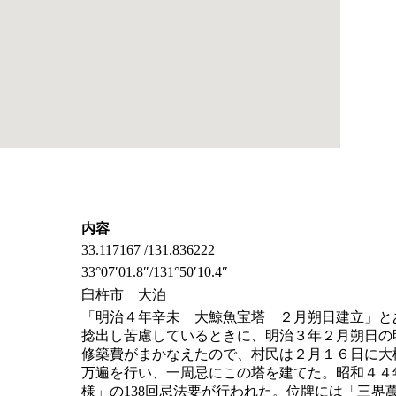
内容
33.117167 /131.836222
33°07′01.8″/131°50′10.4″
臼杵市 大泊
「明治４年辛未 大鯨魚宝塔 ２月朔日建立」と
捻出し苦慮しているときに、明治３年２月朔日の
修築費がまかなえたので、村民は２月１６日に大
万遍を行い、一周忌にこの塔を建てた。昭和４４年
様」の138回忌法要が行われた。位牌には「三界