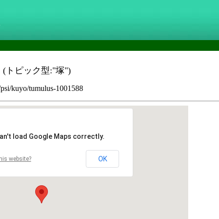
g
"
(トピック型:"塚")
p/psi/kuyo/tumulus-1001588
an't load Google Maps correctly.
OK
his website?