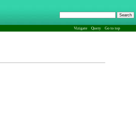
Vizigate
Query
Go to top