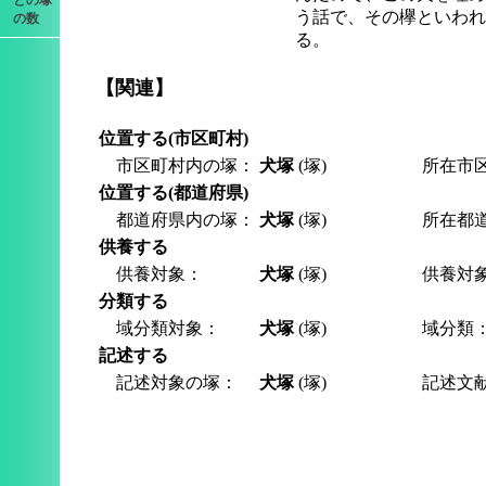
との塚
う話で、その欅といわれ
の数
る。
【関連】
位置する(市区町村)
市区町村内の塚：
犬塚
(塚)
所在市
位置する(都道府県)
都道府県内の塚：
犬塚
(塚)
所在都
供養する
供養対象：
犬塚
(塚)
供養対
分類する
域分類対象：
犬塚
(塚)
域分類
記述する
記述対象の塚：
犬塚
(塚)
記述文