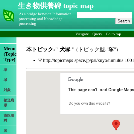
生き物供養碑 topic map
As a bridge between Information
processing and Knowledge
processing
Vizigate
Query
Go to top
Menu
本トピック:"
犬塚
"
(トピック型:"塚")
(Topic
Type)
Ψ http://topicmaps-space.jp/psi/kuyo/tumulus-100
塚
域
This page can't load Google Maps
対象
都道府
Do you own this website?
県
市区町
村
国