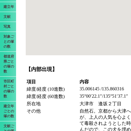
建立年
文献
写真
対象ご
との塚
の数
都道府
県ごと
の塚の
【内部出現】
数
市区町
項目
内容
村ごと
35.006145 /135.860316
緯度/経度 (10進数)
の塚の
35°00′22.1″/135°51′37.1″
緯度/経度 (60進数)
数
所在地
大津市 逢坂２丁目
建立年
その他
自然石。京都から大津へ
ごとの
塚の数
が、上人の人気を心よく
て毒殺されようとした時
文献ご
んだので、この犬を埋め