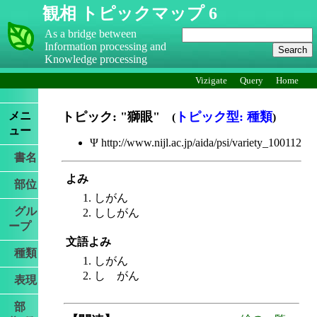
観相 トピックマップ 6
As a bridge between
Information processing and
Knowledge processing
Vizigate
Query
Home
メニ
トピック: "獅眼"
トピック型: 種類
(
)
ュー
Ψ http://www.nijl.ac.jp/aida/psi/variety_100112
書名
よみ
部位
しがん
グル
ししがん
ープ
文語よみ
種類
しがん
しゝがん
表現
部