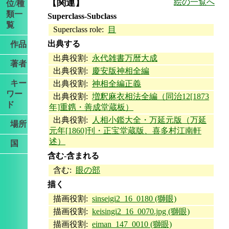
【関連】
絵の一覧へ
位/種
類一
Superclass-Subclass
覧
Superclass role:
目
出典する
作品
出典役割:
永代雑書万暦大成
著者
出典役割:
慶安版神相全編
キー
出典役割:
神相全編正義
ワー
出典役割:
増釈麻衣相法全編（同治12[1873
ド
年]重鎸・善成堂蔵板）
出典役割:
人相小鑑大全・万延元版（万延
場所
元年[1860]刊・正宝堂蔵版、喜多村江南軒
述）
国
含む-含まれる
含む:
眼の部
描く
描画役割:
sinseigi2_16_0180 (獅眼)
描画役割:
keisingi2_16_0070.jpg (獅眼)
描画役割:
eiman_147_0010 (獅眼)