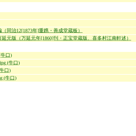
（同治12[1873年]重鎸・善成堂蔵板）
延元版（万延元年[1860]刊・正宝堂蔵版、喜多村江南軒述）
0 (牛口)
.jpg (牛口)
 (牛口)
pg (牛口)