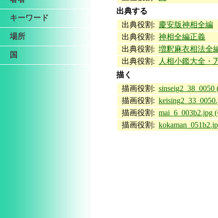
出典する
キーワード
出典役割:
慶安版神相全編
場所
出典役割:
神相全編正義
出典役割:
増釈麻衣相法全編
国
出典役割:
人相小鑑大全・万
描く
描画役割:
sinseig2_38_005
描画役割:
keising2_33_0050
描画役割:
mai_6_003b2.jpg
描画役割:
kokaman_051b2.j