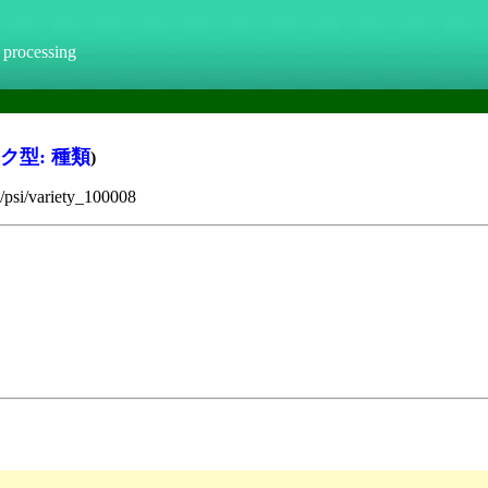
 processing
ク型: 種類
)
a/psi/variety_100008