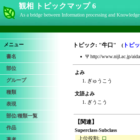
観相 トピックマップ 6
As a bridge between Information processing and Knowledge
メニュー
トピック: "牛口"
トピッ
(
書名
Ψ http://www.nijl.ac.jp/aid
部位
よみ
グループ
ぎゅうこう
種類
文語よみ
ぎうこう
表現
部位/種類一覧
【関連】
作品
Superclass-Subclass
上位役割:
口
著者