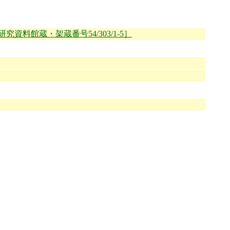
資料館蔵・架蔵番号54/303/1-5］