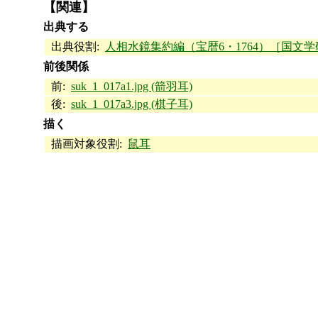
【関連】
出典する
出典役割:
人相水鏡集約編（宝暦6・1764）［国文学研究
前後関係
前:
suk_1_017a1.jpg (箭羽耳)
後:
suk_1_017a3.jpg (棋子耳)
描く
描画対象役割:
鼠耳