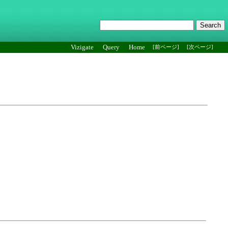
Vizigate
Query
Home
[前ページ]
[次ページ]