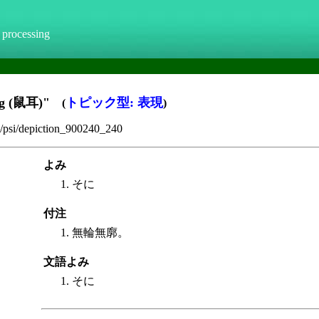
 processing
g (鼠耳)"
トピック型: 表現
(
)
da/psi/depiction_900240_240
よみ
そに
付注
無輪無廓。
文語よみ
そに