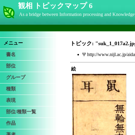
観相 トピックマップ 6
As a bridge between Information processing and Knowledge
メニュー
トピック: "suk_1_017a2.jp
書名
Ψ http://www.nijl.ac.jp/ai
部位
絵
グループ
種類
表現
部位/種類一覧
作品
著者