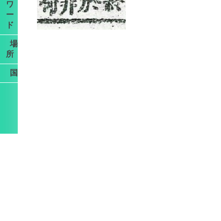
ワ
ー
ド
場
所
国