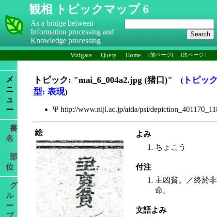
観相 トピックマップ 6
As a bridge between
Information processing and
Knowledge processing
Vizigate
Query
Home
[前ページ]
[次ページ]
メ
トピック: "mai_6_004a2.jpg (猪口)"
トピッ
(
ニ
型: 表現
)
ュ
Ψ http://www.nijl.ac.jp/aida/psi/depiction_401170_1
ー
書
絵
よみ
名
ちょこう
部
位
付注
主凶貧。／終於非
グ
命。
ル
ー
文語よみ
プ