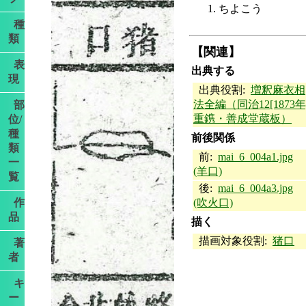
ちよこう
種
類
【関連】
表
出典する
現
出典役割:
増釈麻衣相
法全編（同治12[1873年
部
重鎸・善成堂蔵板）
位/
種
前後関係
類
前:
mai_6_004a1.jpg
一
(羊口)
覧
後:
mai_6_004a3.jpg
作
(吹火口)
品
描く
描画対象役割:
猪口
著
者
キ
ー