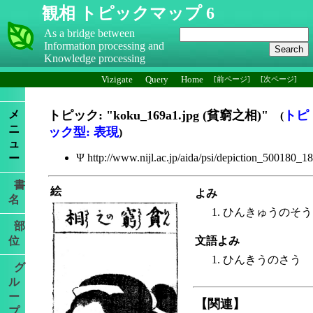
観相 トピックマップ 6
As a bridge between
Information processing and
Knowledge processing
Vizigate
Query
Home
[前ページ]
[次ページ]
メ
トピック: "koku_169a1.jpg (貧窮之相)"
トピ
(
ニ
ック型: 表現
)
ュ
Ψ http://www.nijl.ac.jp/aida/psi/depiction_500180_1
ー
書
絵
よみ
名
ひんきゅうのそう
部
位
文語よみ
ひんきうのさう
グ
ル
ー
【関連】
プ