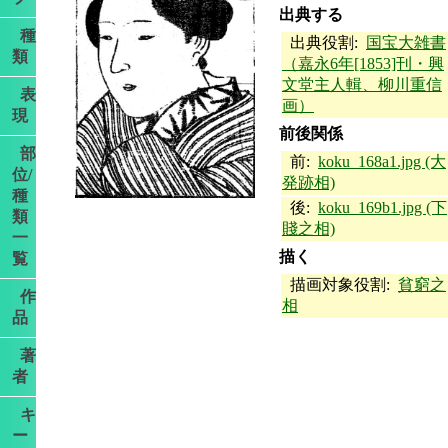
出典する
種
出典役割:
国宝大雑書
類
（嘉永6年[1853]刊・興
文堂主人輯、柳川重信
表
画）
現
前後関係
部
前:
koku_168a1.jpg (大
位/
発跡相)
種
後:
koku_169b1.jpg (下
類
賤之相)
一
描く
覧
描画対象役割:
貧窮之
作
相
品
著
者
キ
ー